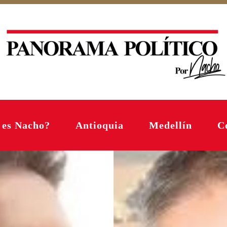
 es Nacho?
Antioquia
Medellín
C