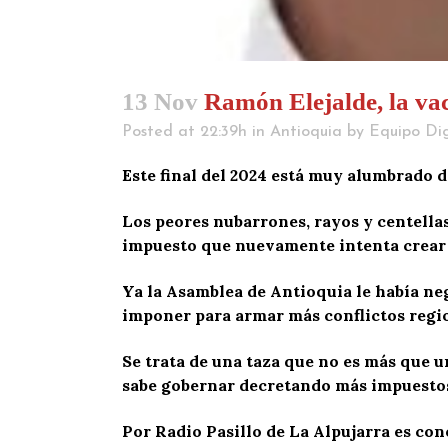
13 Nov
Ramón Elejalde, la vac
Posted at 22:39h
in
Antioquia
by
Equipo Dig
Este final del 2024 está muy alumbrado d
Los peores nubarrones, rayos y centellas
impuesto que nuevamente intenta crear 
Ya la Asamblea de Antioquia le había n
imponer para armar más conflictos regio
Se trata de una taza que no es más que 
sabe gobernar decretando más impuestos,
Por Radio Pasillo de La Alpujarra es c