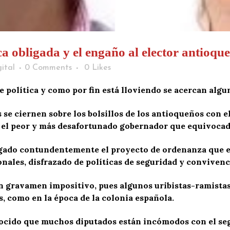
a obligada y el engaño al elector antioqu
ital
0 Comments
0
Likes
e política y como por fin está lloviendo se acercan algu
 se ciernen sobre los bolsillos de los antioqueños con e
el peor y más desafortunado gobernador que equivocad
egado contundentemente el proyecto de ordenanza que 
nales, disfrazado de políticas de seguridad y convivenc
un gravamen impositivo, pues algunos uribistas-ramista
 como en la época de la colonia española.
onocido que muchos diputados están incómodos con el se