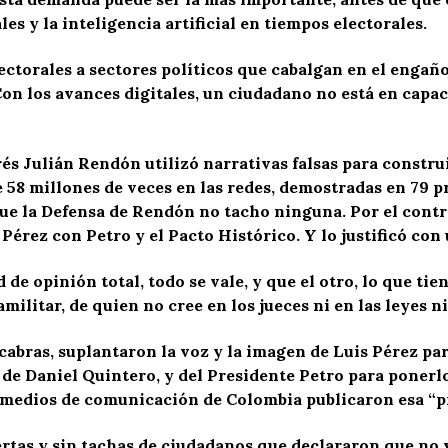
s y la inteligencia artificial en tiempos electorales.
torales a sectores políticos que cabalgan en el engaño, 
Con los avances digitales, un ciudadano no está en capaci
és Julián Rendón utilizó narrativas falsas para constru
 58 millones de veces en las redes, demostradas en 79 p
ue la Defensa de Rendón no tacho ninguna. Por el contra
 Pérez con Petro y el Pacto Histórico. Y lo justificó con 
 de opinión total, todo se vale, y que el otro, lo que tie
militar, de quien no cree en los jueces ni en las leyes n
abras, suplantaron la voz y la imagen de Luis Pérez par
de Daniel Quintero, y del Presidente Petro para ponerlo
s medios de comunicación de Colombia publicaron esa “p
ertas y sin tachas de ciudadanos que declararon que no