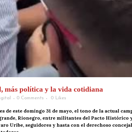
más política y la vida cotidiana
gital
0 Comments
0
Likes
les de este domingo 31 de mayo, el tono de la actual ca
ande, Rionegro, entre militantes del Pacto Histórico y 
varo Uribe, seguidores y hasta con el derechoso conceja