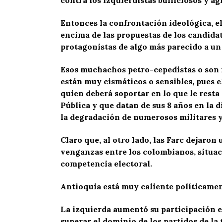
contra los izquierdistas bulliciosos y ag
Entonces la confrontación ideológica, el
encima de las propuestas de los candidat
protagonistas de algo más parecido a un
Esos muchachos petro-cepedistas o son m
están muy cismáticos o sensibles, pues el
quien deberá soportar en lo que le resta
Pública y que datan de sus 8 años en la 
la degradación de numerosos militares y
Claro que, al otro lado, las Farc dejaron
venganzas entre los colombianos, situac
competencia electoral.
Antioquia está muy caliente políticament
La izquierda aumentó su participación el
superar el dominio de los partidos de la 