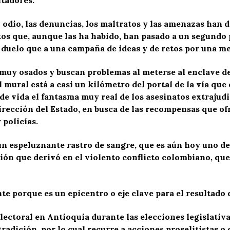
itadores.
 odio, las denuncias, los maltratos y las amenazas han 
os que, aunque las ha habido, han pasado a un segundo p
 duelo que a una campaña de ideas y de retos por una m
uy osados y buscan problemas al meterse al enclave de l
 mural está a casi un kilómetro del portal de la vía que 
 de vida el fantasma muy real de los asesinatos extrajud
dirección del Estado, en busca de las recompensas que of
 policías.
 un espeluznante rastro de sangre, que es aún hoy uno de
ión que derivó en el violento conflicto colombiano, qu
e porque es un epicentro o eje clave para el resultado d
ectoral en Antioquia durante las elecciones legislativa
tradición, por lo cual recurre a acciones proselitistas 