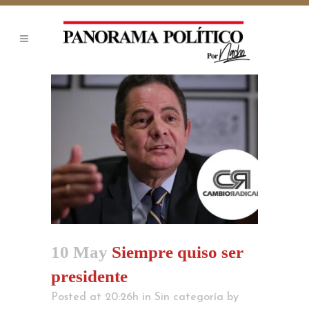
10 May
Siempre quiso ser
presidente
Posted at 20:26h
in
Sin categoría
by