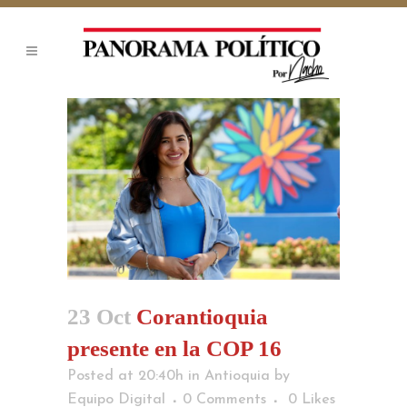
23 Oct
Corantioquia
presente en la COP 16
Posted at 20:40h
in
Antioquia
by
Equipo Digital
0 Comments
0
Likes