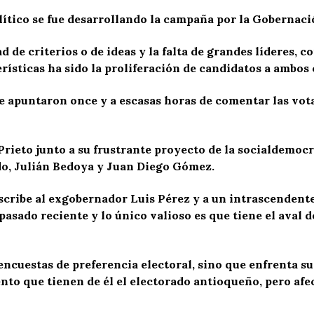
ítico se fue desarrollando la campaña por la Gobernació
ad de criterios o de ideas y la falta de grandes líderes, 
erísticas ha sido la proliferación de candidatos a ambos 
e apuntaron once y a escasas horas de comentar las vot
ieto junto a su frustrante proyecto de la socialdemocra
o, Julián Bedoya y Juan Diego Gómez.
unscribe al exgobernador Luis Pérez y a un intrascenden
asado reciente y lo único valioso es que tiene el aval 
encuestas de preferencia electoral, sino que enfrenta s
to que tienen de él el electorado antioqueño, pero afe