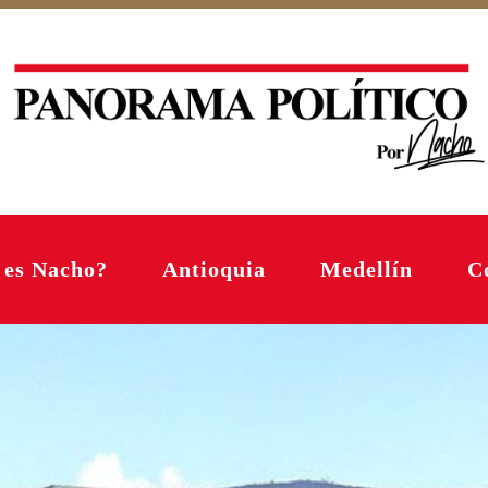
 es Nacho?
Antioquia
Medellín
C