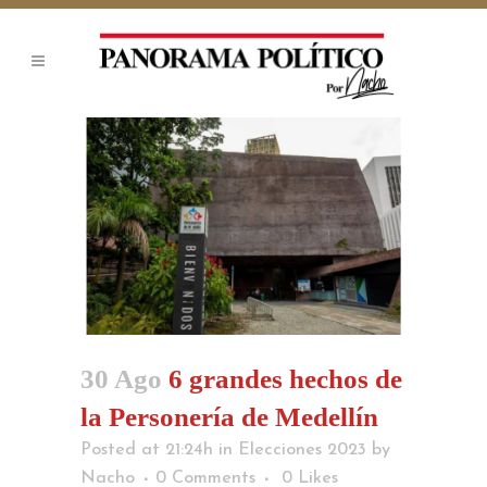
30 Ago
6 grandes hechos de
la Personería de Medellín
Posted at 21:24h
in
Elecciones 2023
by
Nacho
0 Comments
0
Likes