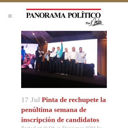
17 Jul
Pinta de rechupete la
penúltima semana de
inscripción de candidatos