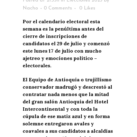
Posted at 21:33h
in
Elecciones 2023
by
Nacho
0 Comments
0
Likes
Por el calendario electoral esta
semana es la penúltima antes del
cierre de inscripciones de
candidatos el 29 de julio y comenzó
este lunes 17 de julio con mucho
ajetreo y emociones político –
electorales.
El Equipo de Antioquia o trujillismo
conservador madrugó y descrestó al
contratar nada menos que la mitad
del gran salón Antioquia del Hotel
Intercontinental y con toda la
cúpula de ese matiz azul y en forma
solemne entregaron avales y
coavales a sus candidatos a alcaldías