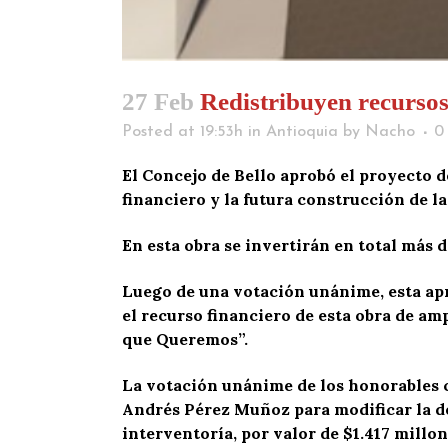
27 Feb
Redistribuyen recursos
Posted at 19:53h
in
Antioquia
by
Nacho
0
El Concejo de Bello aprobó el proyecto d
financiero y la futura construcción de l
En esta obra se invertirán en total más d
Luego de una votación unánime, esta apr
el recurso financiero de esta obra de amp
que Queremos”.
La votación unánime de los honorables c
Andrés Pérez Muñoz para modificar la de
interventoría, por valor de $1.417 millon