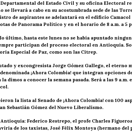
 Departamental del Estado Civil y su oficina Electoral r
o se llevará a cabo en su acostumbrada sede de las Torr
istro de aspirantes se adelantará en el edificio Camacol 
otas de Panorama Político y en el horario de 8 a.m. a 5 p
o último, hasta este lunes no se había apuntado ninguna
empre participan del proceso electoral en Antioquia. So
ria Especial de Paz, como son las Citrep.
utado y excongresista Jorge Gómez Gallego, el eterno mo
n denominada ¡Ahora Colombia! que integran opciones d
a dimos a conocer la semana pasada. Será a las 9 a.m. 
col.
bieron la lista al Senado de ¡Ahora Colombia! con 100 as
uan Sebastián Gómez del Nuevo Liberalismo.
 Antioquia: Federico Restrepo, el profe Charles Figuero
viria de los taxistas, José Félix Montoya (hermano del