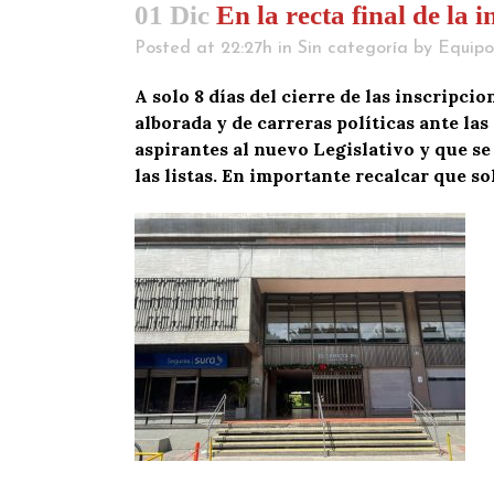
01 Dic
En la recta final de la 
Posted at 22:27h
in
Sin categoría
by
Equipo
A solo 8 días del cierre de las inscripci
alborada y de carreras políticas ante las
aspirantes al nuevo Legislativo y que se
las listas. En importante recalcar que sol