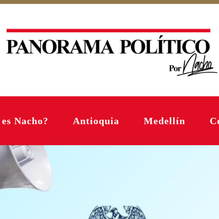
 es Nacho?
Antioquia
Medellín
C