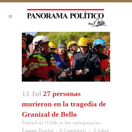
13 Jul
27 personas
murieron en la tragedia de
Granizal de Bello
Posted at 17:20h
in
Sin categoría
by
Equipo Digital
0 Comments
0
Likes