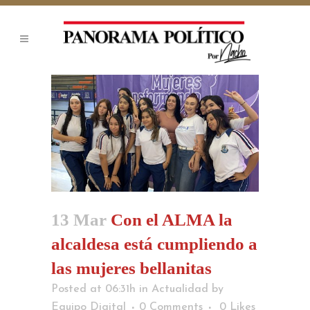
13 Mar
Con el ALMA la
alcaldesa está cumpliendo a
las mujeres bellanitas
Posted at 06:31h
in
Actualidad
by
Equipo Digital
0 Comments
0
Likes