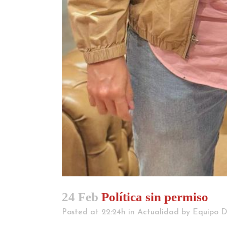
24 Feb
Política sin permiso
Posted at 22:24h
in
Actualidad
by
Equipo D