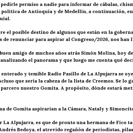
edirle permiso a nadie para informar de cábalas, chism
 política de Antioquia y de Medellín, a continuación, e
uial.
re el posible destino de algunos que están en la gobern
s de renunciar para aspirar al Congreso/2026, nos han 
uen amigo de muchos años atrás Simón Molina, hoy de l
á analizando el panorama y que luego me cuenta qué dec
nterado y temible Radio Pasillo de La Alpujarra se oye la
cluso que sería la cabeza de la lista de Creemos. Se lo g
el parcero nuestro Gomita. A propósito, dónde estará m
ma de Gomita aspirarían a la Cámara, Nataly y Simoncit
r La Alpujarra, es que de pronto una hermana de Fico ta
Andrés Bedoya, el atrevido regañón de periodistas, pila