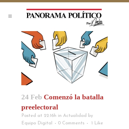
24 Feb
Comenzó la batalla
preelectoral
Posted at 22:16h
in
Actualidad
by
Equipo Digital
0 Comments
1
Like