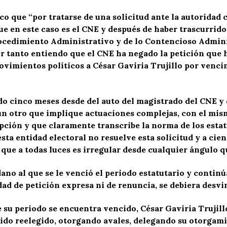
co que “por tratarse de una solicitud ante la autoridad
ue en este caso es el CNE y después de haber trascurrido
Procedimiento Administrativo y de lo Contencioso Admini
por tanto entiendo que el CNE ha negado la petición que 
movimientos políticos a César Gaviria Trujillo por venci
do cinco meses desde del auto del magistrado del CNE y 
ún otro que implique actuaciones complejas, con el mi
ción y que claramente transcribe la norma de los estat
sta entidad electoral no resuelve esta solicitud y a cie
 que a todas luces es irregular desde cualquier ángulo qu
ano al que se le venció el periodo estatutario y contin
d de petición expresa ni de renuncia, se debiera desvin
e su periodo se encuentra vencido, César Gaviria Trujil
 sido reelegido, otorgando avales, delegando su otorgam