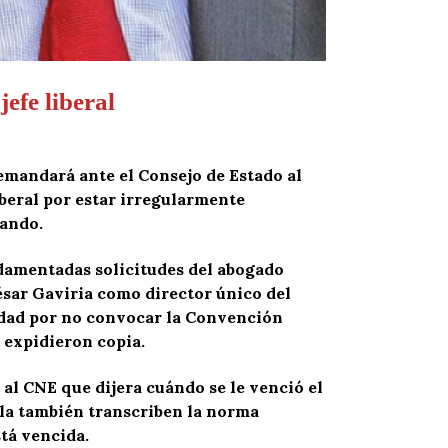
efe liberal
demandará ante el Consejo de Estado al
iberal por estar irregularmente
pando.
ndamentadas solicitudes del abogado
ésar Gaviria como director único del
ividad por no convocar la Convención
 expidieron copia.
al CNE que dijera cuándo se le venció el
lla también transcriben la norma
stá vencida.