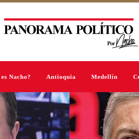
 es Nacho?
Antioquia
Medellín
C