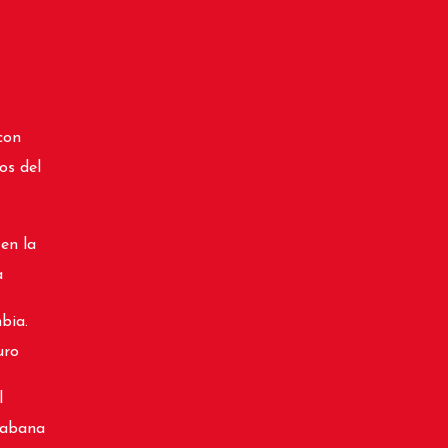
con
os del
 en la
a
bia.
uro
l
cabana