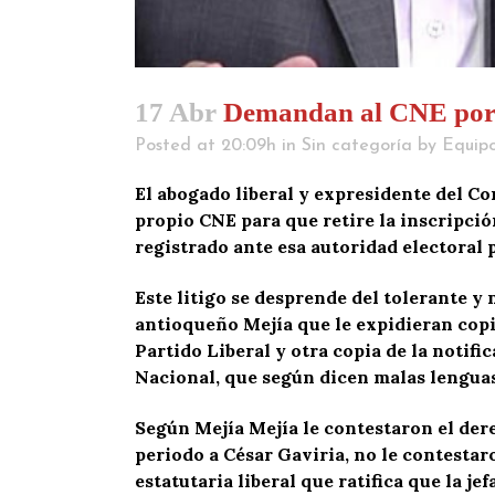
17 Abr
Demandan al CNE por in
Posted at 20:09h
in
Sin categoría
by
Equipo
El abogado liberal y expresidente del C
propio CNE para que retire la inscripció
registrado ante esa autoridad electoral 
Este litigo se desprende del tolerante y
antioqueño Mejía que le expidieran copia
Partido Liberal y otra copia de la notif
Nacional, que según dicen malas lenguas 
Según Mejía Mejía le contestaron el dere
periodo a César Gaviria, no le contestar
estatutaria liberal que ratifica que la je