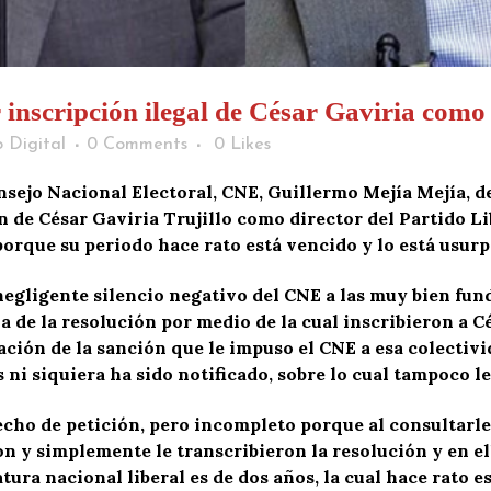
scripción ilegal de César Gaviria como j
 Digital
0 Comments
0
Likes
onsejo Nacional Electoral, CNE, Guillermo Mejía Mejía, 
n de César Gaviria Trujillo como director del Partido L
porque su periodo hace rato está vencido y lo está usur
 negligente silencio negativo del CNE a las muy bien fu
 de la resolución por medio de la cual inscribieron a C
icación de la sanción que le impuso el CNE a esa colect
ni siquiera ha sido notificado, sobre lo cual tampoco le
cho de petición, pero incompleto porque al consultarle 
on y simplemente le transcribieron la resolución y en e
fatura nacional liberal es de dos años, la cual hace rato e