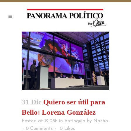
31 Dic
Quiero ser útil para
Bello: Lorena González
Posted at 12:08h
in
Antioquia
by
Nacho
0 Comments
0
Likes