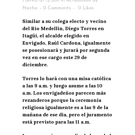
Posted at 12:20h
in
Actualidad
by
Nacho
0 Comments
0
Likes
Similar a su colega electo y vecino
del Río Medellín, Diego Torres en
Itagüí, el alcalde elegido en
Envigado, Raúl Cardona, igualmente
se posesionará y jurará por segunda
vez en ese cargo este 29 de
diciembre.
Torres lo hará con una misa católica
a las 9 a.m. y luego asume a las 10
a.m. Los envigadeños parecen más
rezanderos porque la ceremonia
religiosa igualmente es a las 9 de la
mañana de ese día, pero el juramento
está previsto para las 11 a.m.