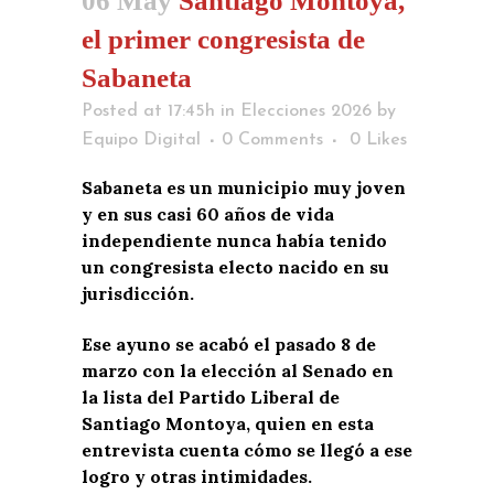
06 May
Santiago Montoya,
el primer congresista de
Sabaneta
Posted at 17:45h
in
Elecciones 2026
by
Equipo Digital
0 Comments
0
Likes
Sabaneta es un municipio muy joven
y en sus casi 60 años de vida
independiente nunca había tenido
un congresista electo nacido en su
jurisdicción.
Ese ayuno se acabó el pasado 8 de
marzo con la elección al Senado en
la lista del Partido Liberal de
Santiago Montoya, quien en esta
entrevista cuenta cómo se llegó a ese
logro y otras intimidades.