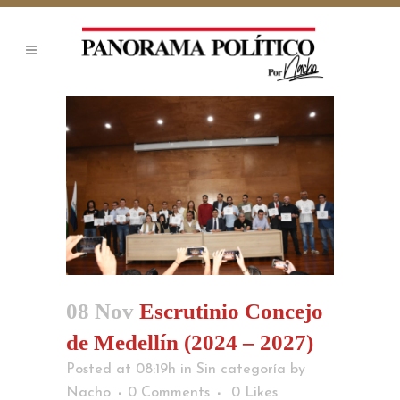
08 Nov
Escrutinio Concejo
de Medellín (2024 – 2027)
Posted at 08:19h
in
Sin categoría
by
Nacho
0 Comments
0
Likes