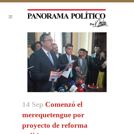
14 Sep
Comenzó el
merequetengue por
proyecto de reforma