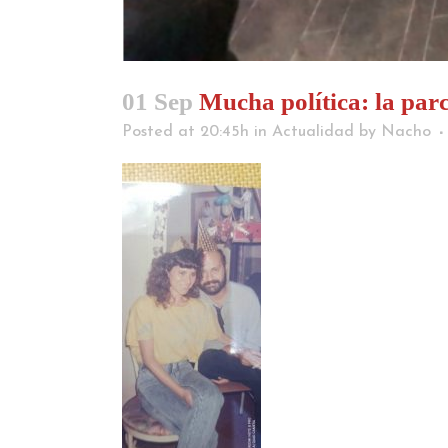
01 Sep
Mucha política: la parc
Posted at 20:45h
in
Actualidad
by
Nacho