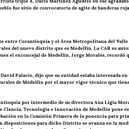
rrista triple A, Darío Martínez Agudelo en ese agradab
ueblo fue sitio de convocatoria de agite de banderas roj
te entre Corantioquia y el Área Metropolitana del Valle
ales del nuevo distrito que es Medellín. La CAR es autor
pues el exconcejal de Medellín, Jorge Morales, recordó q
 David Palacio, dijo que su entidad estaba interesada en
rurales de Medellín por el mayor vigor técnico que ti
tioquia por intermedio de su directora Ana Ligia Mora
e Ciencia, Tecnología e Innovación de Medellín pone en
obación en la Comisión Primera de la ponencia para pr
tan disposiciones para dicho Distrito se avanza en la modi