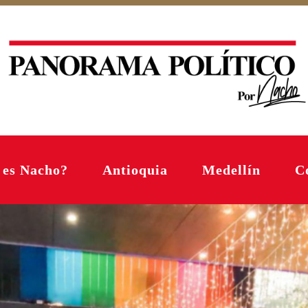
 es Nacho?
Antioquia
Medellín
C