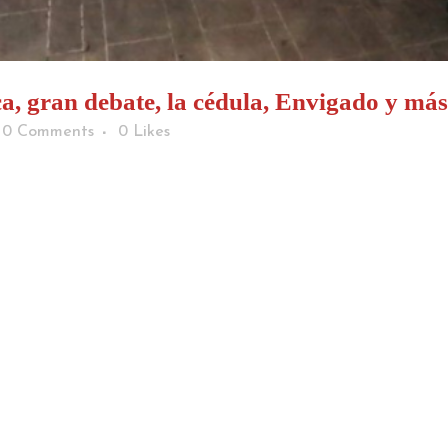
a, gran debate, la cédula, Envigado y má
0 Comments
0
Likes