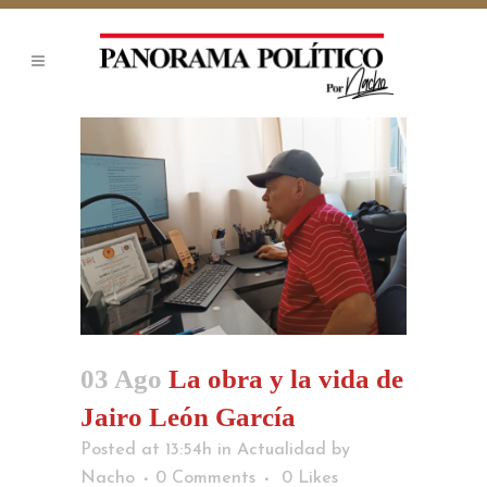
03 Ago
La obra y la vida de
Jairo León García
Posted at 13:54h
in
Actualidad
by
Nacho
0 Comments
0
Likes