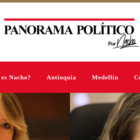
 es Nacho?
Antioquia
Medellín
C