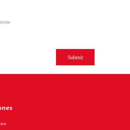
ones
con