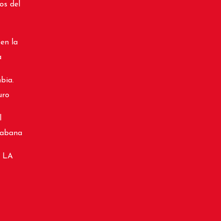
os del
 en la
a
bia.
uro
l
cabana
 LA