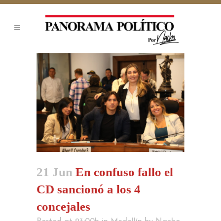
21 Jun
En confuso fallo el
CD sancionó a los 4
concejales