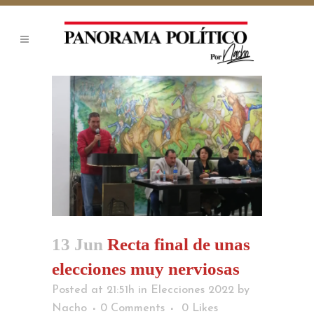
13 Jun
Recta final de unas
elecciones muy nerviosas
Posted at 21:51h
in
Elecciones 2022
by
Nacho
0 Comments
0
Likes