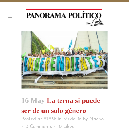
16 May
La terna si puede
ser de un solo género
Posted at 21:25h
in
Medellín
by
Nacho
0 Comments
0
Likes