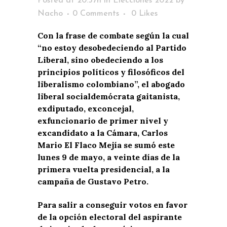
Posted at 20:57h
in
Elecciones 2022
by
Nacho
0 Comments
0
Likes
Con la frase de combate según la cual
“no estoy desobedeciendo al Partido
Liberal, sino obedeciendo a los
principios políticos y filosóficos del
liberalismo colombiano”, el abogado
liberal socialdemócrata gaitanista,
exdiputado, exconcejal,
exfuncionario de primer nivel y
excandidato a la Cámara, Carlos
Mario El Flaco Mejía se sumó este
lunes 9 de mayo, a veinte días de la
primera vuelta presidencial, a la
campaña de Gustavo Petro.
Para salir a conseguir votos en favor
de la opción electoral del aspirante