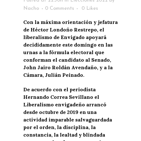
Posted at 22:30h
in
Elecciones 2022
by
Nacho
0 Comments
0
Likes
Con la máxima orientación y jefatura
de Héctor Londoño Restrepo, el
liberalismo de Envigado apoyará
decididamente este domingo en las
urnas a la fórmula electoral que
conforman el candidato al Senado,
John Jairo Roldán Avendaño, y a la
Cámara, Julián Peinado.
De acuerdo con el periodista
Hernando Correa Sevillano el
Liberalismo envigadeño arrancó
desde octubre de 2019 en una
actividad imparable salvaguardada
por el orden, la disciplina, la
constancia, la lealtad y blindada