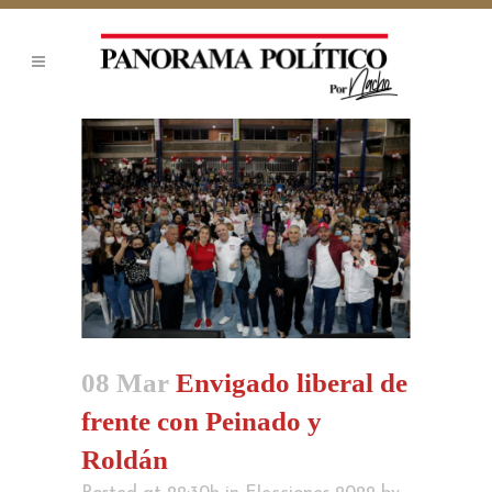
08 Mar
Envigado liberal de
frente con Peinado y
Roldán