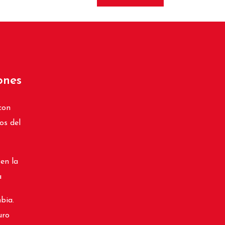
ones
con
os del
 en la
a
bia.
uro