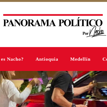
 es Nacho?
Antioquia
Medellín
C