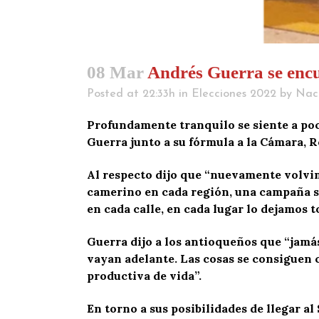
08 Mar
Andrés Guerra se enc
Posted at 22:33h
in
Elecciones 2022
by
Nac
Profundamente tranquilo se siente a poc
Guerra junto a su fórmula a la Cámara, 
Al respecto dijo que “nuevamente volvim
camerino en cada región, una campaña si
en cada calle, en cada lugar lo dejamos t
Guerra dijo a los antioqueños que “jamás
vayan adelante. Las cosas se consiguen c
productiva de vida”.
En torno a sus posibilidades de llegar a