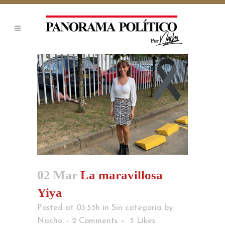
02 Mar
La maravillosa
Yiya
Posted at 03:53h
in
Sin categoría
by
Nacho
2 Comments
5
Likes