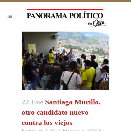
22 Ene
Santiago Murillo,
otro candidato nuevo
contra los viejos