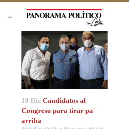
19 Dic
Candidatos al
Congreso para tirar pa´
arriba