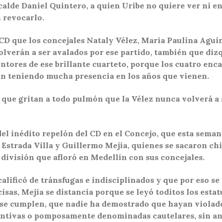
calde Daniel Quintero, a quien Uribe no quiere ver ni e
 revocarlo.
 CD que los concejales Nataly Vélez, María Paulina Agui
olverán a ser avalados por ese partido, también que dizq
mentores de ese brillante cuarteto, porque los cuatro e
án teniendo mucha presencia en los años que vienen.
que gritan a todo pulmón que la Vélez nunca volverá a s
el inédito repelón del CD en el Concejo, que esta sema
 Estrada Villa y Guillermo Mejía, quienes se sacaron ch
 división que afloró en Medellín con sus concejales.
alificó de tránsfugas e indisciplinados y que por eso se
isas, Mejía se distancia porque se leyó toditos los esta
se cumplen, que nadie ha demostrado que hayan violado
ntivas o pomposamente denominadas cautelares, sin ant