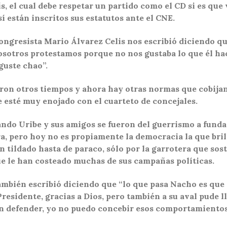
ís, el cual debe respetar un partido como el CD si es q
 están inscritos sus estatutos ante el CNE.
congresista Mario Álvarez Celis nos escribió diciendo q
sotros protestamos porque no nos gustaba lo que él hací
guste chao”.
ron otros tiempos y ahora hay otras normas que cobijan 
be esté muy enojado con el cuarteto de concejales.
ando Uribe y sus amigos se fueron del guerrismo a fund
ra, pero hoy no es propiamente la democracia la que bri
 tildado hasta de paraco, sólo por la garrotera que sos
ue le han costeado muchas de sus campañas políticas.
también escribió diciendo que “lo que pasa Nacho es que
esidente, gracias a Dios, pero también a su aval pude ll
an defender, yo no puedo concebir esos comportamientos