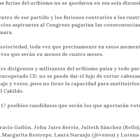
las furias del uribismo no se quedaron en esa sola discu
ntro de ese partido y los furiosos contrarios a los cuat
socios aspirantes al Congreso pagarían las consecuencias 
ámara.
otoriedad, toda vez que precisamente en estos momento
tivos que serán en menos de cuatro meses.
tre dirigentes y militantes del uribismo paisa y todo pa
encopetado CD, no se puede dar el lujo de cortar cabezas 
jo y votos, pues no tiene la capacidad para sustituirlos 
l Cabildo.
s 17 posibles candidatos que serán los que aportarán voto
acio Gallón, John Jairo Berrío, Julieth Sánchez (Bello
as, Margarita Restrepo, Laura Naranjo (jóvenes) y Lorena