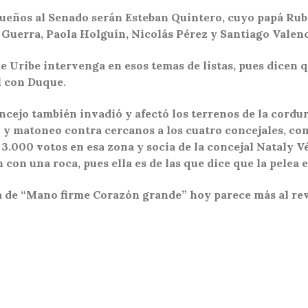
queños al Senado serán Esteban Quintero, cuyo papá Rubé
és Guerra, Paola Holguín, Nicolás Pérez y
Santiago Valenc
ue Uribe
intervenga en esos temas de listas, pues dicen 
l con Duque.
cejo también invadió y afectó los terrenos de la cordura
y matoneo contra cercanos a los cuatro concejales, como
.000 votos en esa zona y socia de la concejal Nataly Vé
 con una roca, pues ella es de las que dice que la pelea 
sta de “Mano firme Corazón grande” hoy parece más al r