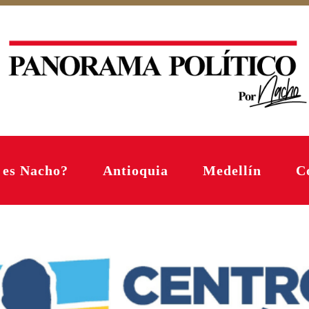
 es Nacho?
Antioquia
Medellín
C