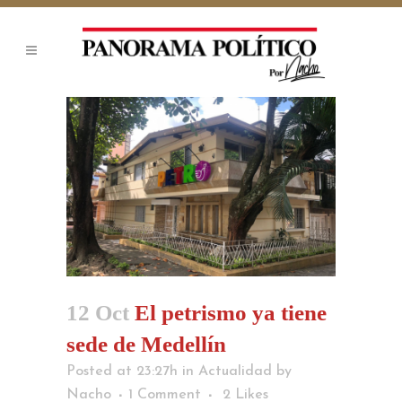
12 Oct
El petrismo ya tiene
sede de Medellín
Posted at 23:27h
in
Actualidad
by
Nacho
1 Comment
2
Likes