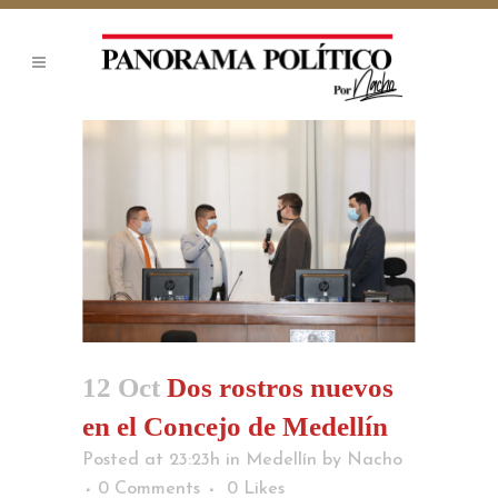
12 Oct
Dos rostros nuevos
en el Concejo de Medellín
Posted at 23:23h
in
Medellín
by
Nacho
0 Comments
0
Likes