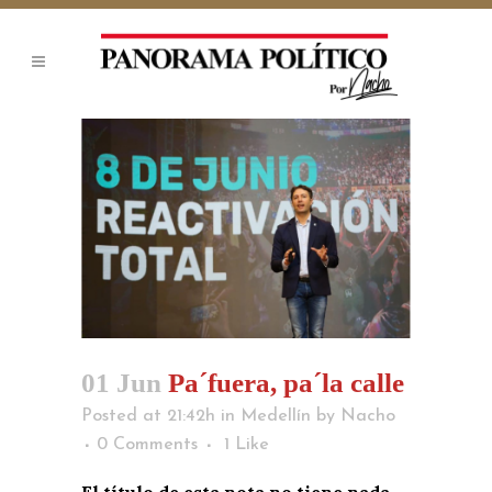
01 Jun
Pa´fuera, pa´la calle
Posted at 21:42h
in
Medellín
by
Nacho
0 Comments
1
Like
El título de esta nota no tiene nada