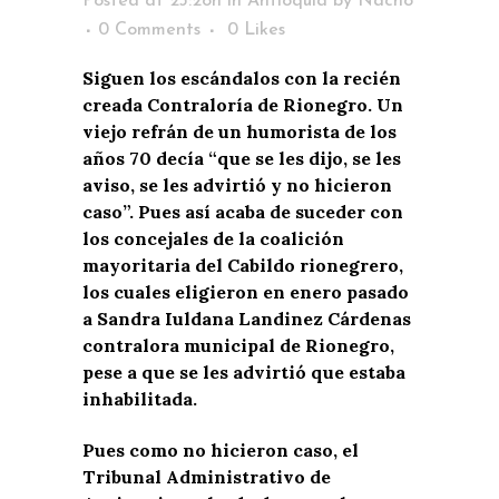
Posted at 23:28h
in
Antioquia
by
Nacho
0 Comments
0
Likes
Siguen los escándalos con la recién
creada Contraloría de Rionegro. Un
viejo refrán de un humorista de los
años 70 decía “que se les dijo, se les
aviso, se les advirtió y no hicieron
caso”. Pues así acaba de suceder con
los concejales de la coalición
mayoritaria del Cabildo rionegrero,
los cuales eligieron en enero pasado
a Sandra Iuldana Landinez Cárdenas
contralora municipal de Rionegro,
pese a que se les advirtió que estaba
inhabilitada.
Pues como no hicieron caso, el
Tribunal Administrativo de