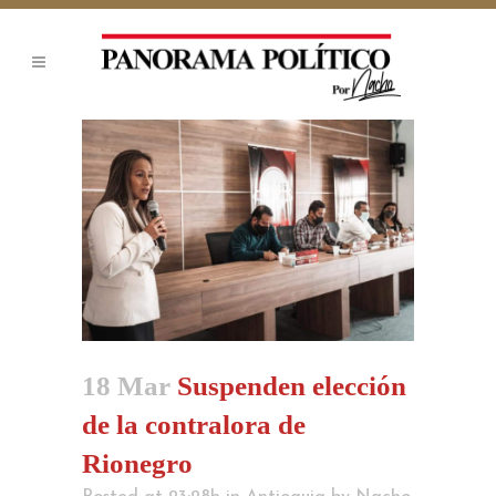
18 Mar
Suspenden elección
de la contralora de
Rionegro