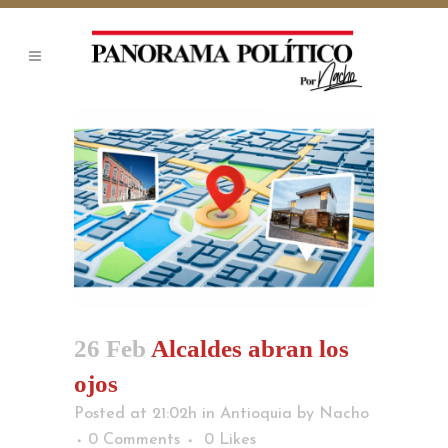
26 Feb
Alcaldes abran los
ojos
Posted at 21:02h
in
Antioquia
by
Nacho
0 Comments
0
Likes