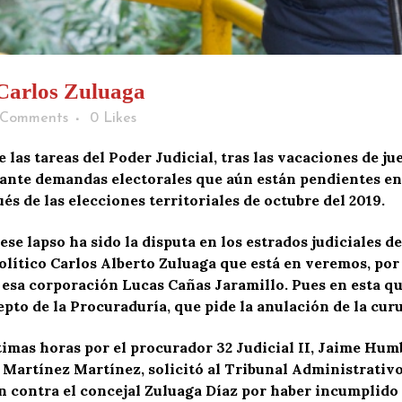
 Carlos Zuluaga
 Comments
0
Likes
e las tareas del Poder Judicial, tras las vacaciones de j
es ante demandas electorales que aún están pendientes e
s de las elecciones territoriales de octubre del 2019.
se lapso ha sido la disputa en los estrados judiciales de
olítico Carlos Alberto Zuluaga que está en veremos, po
 esa corporación Lucas Cañas Jaramillo. Pues en esta qu
epto de la Procuraduría, que pide la anulación de la curu
timas horas por el procurador 32 Judicial II, Jaime Hum
artínez Martínez, solicitó al Tribunal Administrativo
contra el concejal Zuluaga Díaz por haber incumplido la