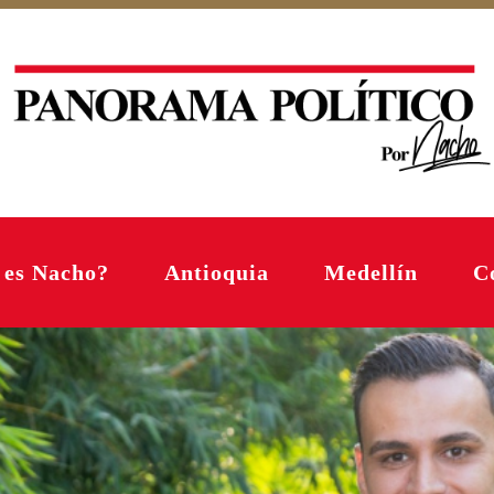
 es Nacho?
Antioquia
Medellín
C