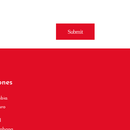
ones
bia.
uro
l
cabana