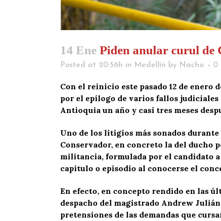
14 Ene
Piden anular curul de
Posted at 20:56h
in
Medellín
by
Nacho
0
Con el reinicio este pasado 12 de enero d
por el epílogo de varios fallos judicial
Antioquia un año y casi tres meses despué
Uno de los litigios más sonados durante e
Conservador, en concreto la del ducho p
militancia, formulada por el candidato a
capítulo o episodio al conocerse el conc
En efecto, en concepto rendido en las úl
despacho del magistrado Andrew Julián M
pretensiones de las demandas que cursan 