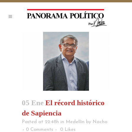
05 Ene
El récord histórico
de Sapiencia
Posted at 22:48h
in
Medellín
by
Nacho
0 Comments
0
Likes