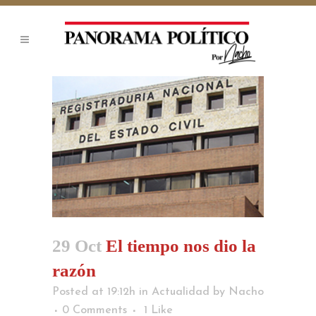
29 Oct
El tiempo nos dio la
razón
Posted at 19:12h
in
Actualidad
by
Nacho
0 Comments
1
Like