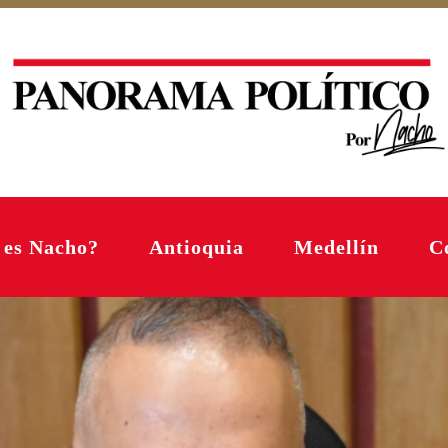
 es Nacho?
Antioquia
Medellín
C