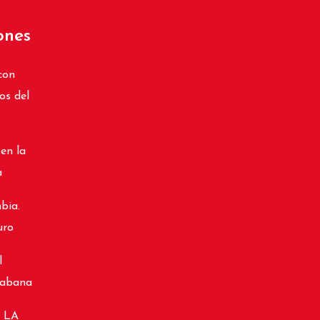
ones
con
os del
 en la
a
bia.
uro
l
cabana
 LA