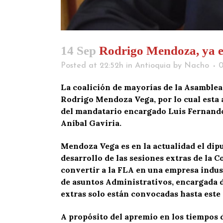
14 Sep
Rodrigo Mendoza, ya es
Posted at 22:52h
in
Antioquia
by
Nacho
La coalición de mayorías de la Asamblea 
Rodrigo Mendoza Vega, por lo cual esta
del mandatario encargado Luis Fernando S
Aníbal Gaviria.
Mendoza Vega es en la actualidad el dipu
desarrollo de las sesiones extras de la
convertir a la FLA en una empresa indus
de asuntos Administrativos, encargada de
extras solo están convocadas hasta este 
A propósito del apremio en los tiempos d