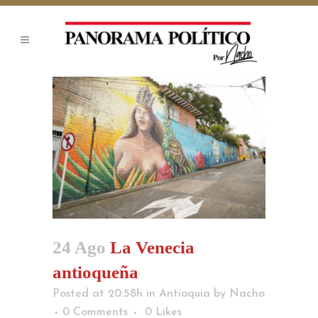
24 Ago
La Venecia
antioqueña
Posted at 20:58h
in
Antioquia
by
Nacho
0 Comments
0
Likes