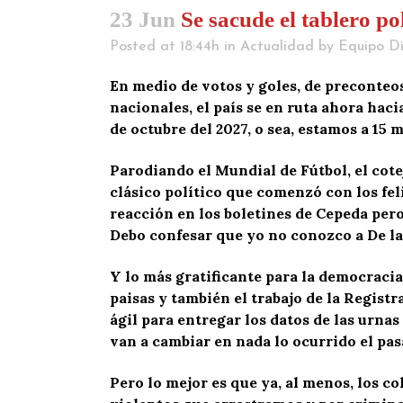
23 Jun
Se sacude el tablero po
Posted at 18:44h
in
Actualidad
by
Equipo Di
En medio de votos y goles, de preconteos
nacionales, el país se en ruta ahora hac
de octubre del 2027, o sea, estamos a 15 
Parodiando el Mundial de Fútbol, el cot
clásico político que comenzó con los fe
reacción en los boletines de Cepeda pero
Debo confesar que yo no conozco a De la 
Y lo más gratificante para la democracia 
paisas y también el trabajo de la Registr
ágil para entregar los datos de las urna
van a cambiar en nada lo ocurrido el pa
Pero lo mejor es que ya, al menos, los c