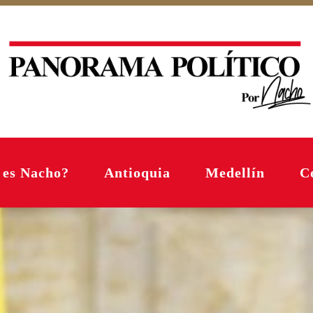
 es Nacho?
Antioquia
Medellín
C