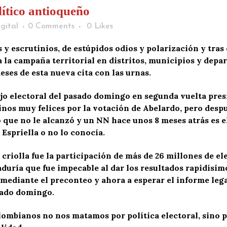
lítico antioqueño
gital
0 Comments
0
Likes
 y escrutinios, de estúpidos odios y polarización y tra
ia la campaña territorial en distritos, municipios y de
meses de esta nueva cita con las urnas.
ejo electoral del pasado domingo en segunda vuelta pres
linos muy felices por la votación de Abelardo, pero des
 que no le alcanzó y un NN hace unos 8 meses atrás es e
Espriella o no lo conocía.
criolla fue la participación de más de 26 millones de el
aduría que fue impecable al dar los resultados rapidísim
s mediante el preconteo y ahora a esperar el informe leg
sado domingo.
olombianos no nos matamos por política electoral, sino p