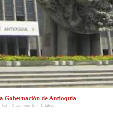
la Gobernación de Antioquia
ital
0 Comments
0
Likes