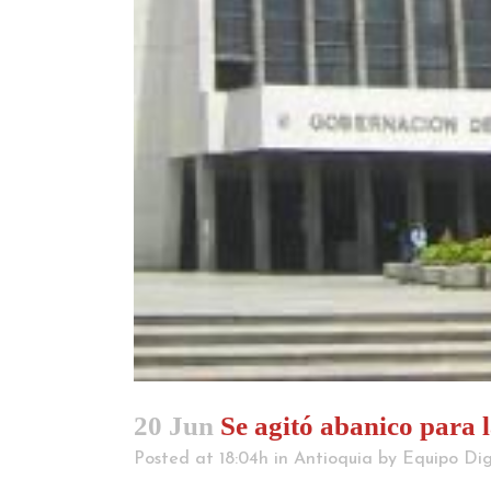
20 Jun
Se agitó abanico para 
Posted at 18:04h
in
Antioquia
by
Equipo Dig