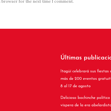
s browser for the next time I comment.
Últimas publicaci
Itagüí celebrará sus fiestas 
más de 200 eventos gratuit
8 al 17 de agosto
Delicioso bochinche político
víspera de la era abelardist