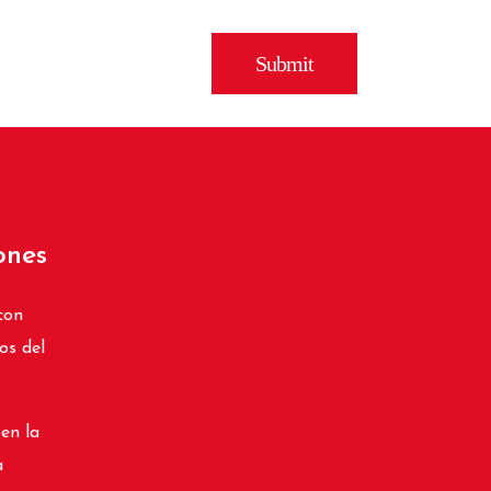
ones
con
os del
 en la
a