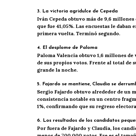
3.
La victoria agridulce de Cepeda
Iván Cepeda obtuvo
más
de 9,
6
millones 
que fue 41,
05
%.
Las encuestas le daban en
primera vuelta
.
Terminó segundo.
4.
El desplome de Paloma
Paloma Valencia obtuvo 1,6 millones de v
de sus propios votos. Frente al total de 
grande la noche.
5.
Fajardo se mantiene, Claudia se derrum
Sergio Fajardo obtuvo alrededor de un mi
consistencia notable en un centro frag
1%, confirmando que su regreso electora
6.
Los resultados de los candidatos peque
Por fuera de Fajardo y Claudia, los can
menos de 700.000 votos. Ese es el tamaño