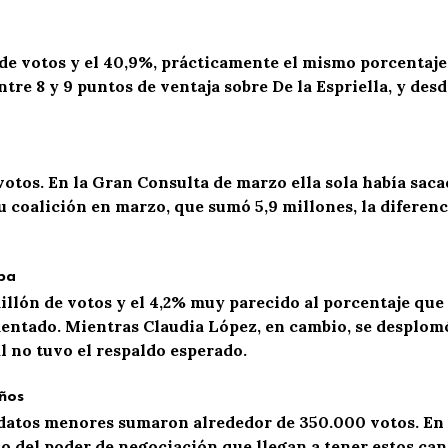
de votos y el 40,9%, prácticamente el mismo porcentaje 
tre 8 y 9 puntos de ventaja sobre De la Espriella, y
desd
otos. En la Gran Consulta de marzo ella sola había saca
su coalición en marzo, que sumó 5,9 millones, la diferenc
ba
llón de votos y el 4,
2
%
muy parecido al
porcentaje que 
mentado.
Mientras
Claudia López, en cambio, se desplom
l no tuvo el respaldo esperado.
ños
didatos menores sumaron alrededor de 3
5
0.000 votos. En
 del poder de negociación que llegan a tener estos cand