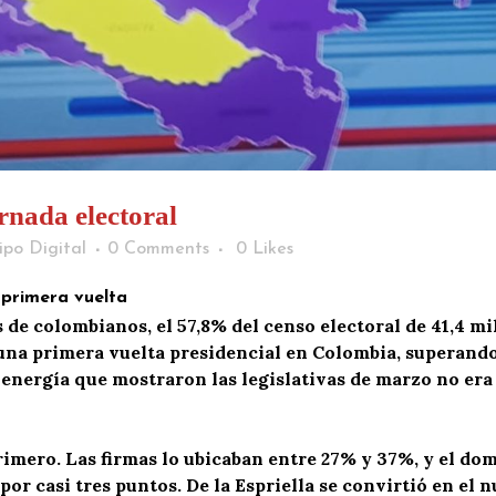
rnada electoral
ipo Digital
0 Comments
0
Likes
primera vuelta
e colombianos, el 57,8% del censo electoral de 41,4 mil
 una primera vuelta presidencial en Colombia,
s
uperando
 energía que mostraron las legislativas de marzo no era
imero. Las firmas lo ubicaban entre 27% y 3
7
%, y el do
 por casi tres puntos.
De la Espriella se convirtió en el 