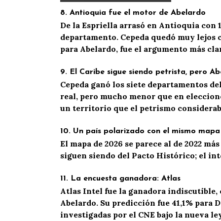
8.
Antioquia fue el motor de Abelardo
De la Espriella arrasó en Antioquia con 1
departamento. Cepeda quedó muy lejos co
para Abelardo
,
fue el argumento más cla
9.
El Caribe sigue siendo
petrista
, pero Ab
Cepeda ganó los siete departamentos del
real, pero mucho menor que en elecciones
un territorio que el
petrismo
considerab
10.
Un país polarizado con el mismo mapa
El mapa de 2026 se parece al de 2022 más
siguen siendo del Pacto Histórico; el in
11.
La encuesta ganadora: Atlas
Atlas Intel fue la ganadora indiscutible
Abelardo
. Su predicción fue
41,1% para De
investigadas por el CNE bajo la nueva ley