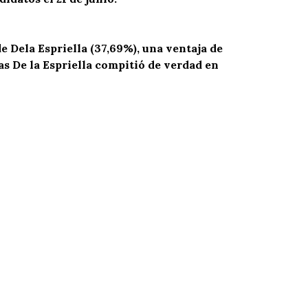
de
De
la Espriella (37,
69
%), una ventaja de
s De la Espriella compitió de verdad en