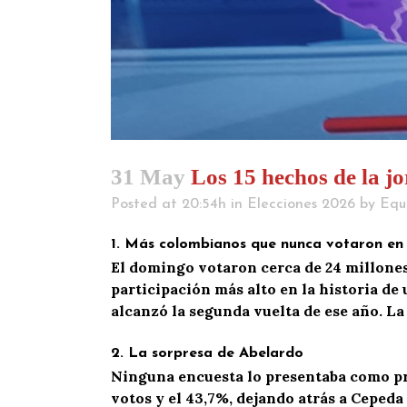
31 May
Los 15 hechos de la jo
Posted at 20:54h
in
Elecciones 2026
by
Equ
1.
Más colombianos que nunca votaron en 
E
l
domingo votaron cerca de 24 millones d
participación más alto en la historia de
alcanzó la segunda vuelta de ese año. La
2.
La sorpresa de Abelardo
Ninguna encuesta lo
presentaba como
pr
votos y el 43,7%, dejando atrás a Cepeda