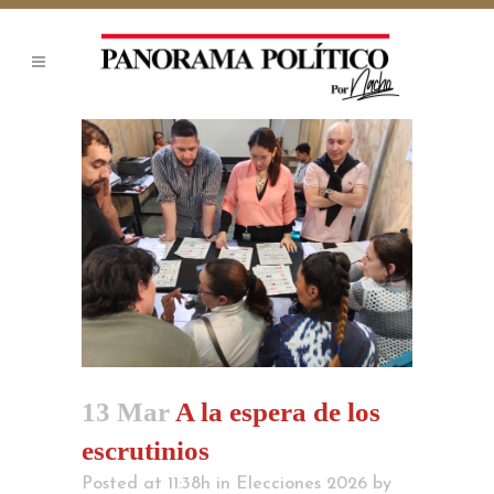
13 Mar
A la espera de los
escrutinios
Posted at 11:38h
in
Elecciones 2026
by