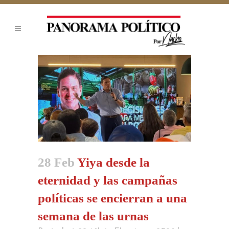
28 Feb
Yiya desde la
eternidad y las campañas
políticas se encierran a una
semana de las urnas