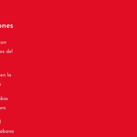
ones
con
os del
 en la
a
bia.
uro
l
cabana