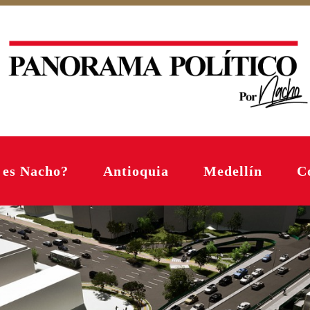
 es Nacho?
Antioquia
Medellín
C