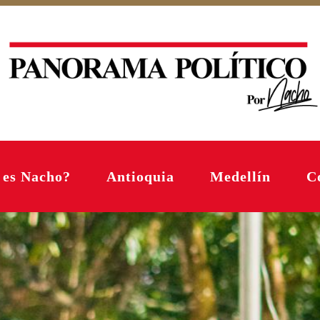
 es Nacho?
Antioquia
Medellín
C