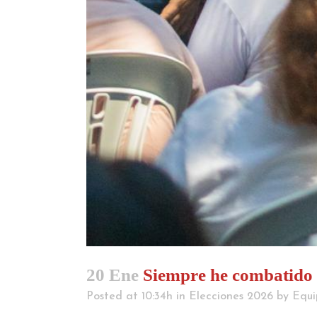
20 Ene
Siempre he combatido 
Posted at 10:34h
in
Elecciones 2026
by
Equi