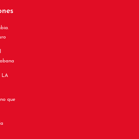
ones
bia.
uro
l
cabana
 LA
ino que
da