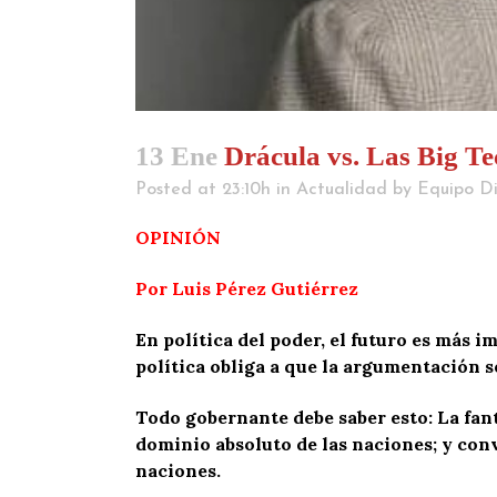
13 Ene
Drácula vs. Las Big Te
Posted at 23:10h
in
Actualidad
by
Equipo Di
OPINIÓN
Por Luis Pérez Gutiérrez
En política del poder, el futuro es más 
política obliga a que la argumentación s
Todo gobernante debe saber esto: La fant
dominio absoluto de las naciones; y conv
naciones.