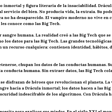
 inmortal y figura literaria de la insaciabilidad. Drácu
 al servicio del bien. No producía vida, la extraía. Su po
ca no ha desaparecido. El vampiro moderno no vive en ca
 les conoce como las Big Tech.
r sangre humana. La realidad creó a las Big Tech que se
 los datos para las Big Tech. Las grandes tecnológicas 
on un recurso cualquiera: contienen identidad, hábitos, 
tenerse, chupan los datos de las conductas humanas. S
 la conducta humana. Sin extraer datos, las Big Tech col
 se disfrazan de héroes que revolucionan el planeta. La 
angre hacía a Drácula inmortal; los datos hacen a las B
oscuridad indescifrable de los algoritmos. Con Drácula 
cesita para explicar sus miedos. En el siglo XXI el mon