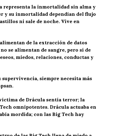
la representa la inmortalidad sin alma y
der y su inmortalidad dependían del flujo
stillos ni sale de noche. Vive en
 alimentan de la extracción de datos
no se alimentan de sangre, pero sí de
deseos, miedos, relaciones, conductas y
u supervivencia, siempre necesita más
apsan.
víctima de Drácula sentía terror; la
ig Tech omnipotentes. Drácula actuaba en
había mordida; con las Big Tech hay
struo de las Big Tech llena de miedo a