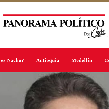
 es Nacho?
Antioquia
Medellín
C